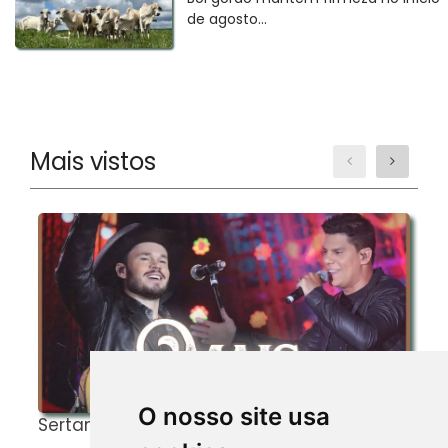
de agosto...
Mais vistos
O nosso site usa
Sertanejos de Verdade!
C