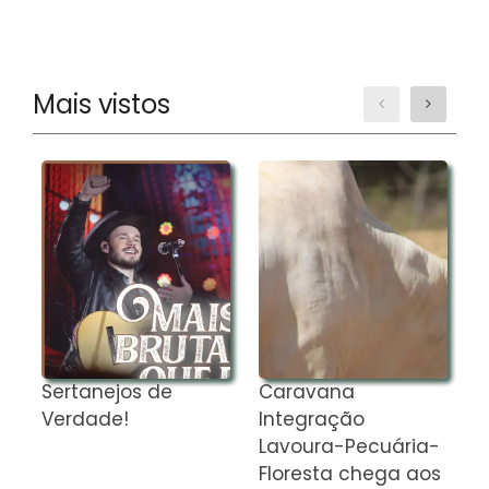
Mais vistos
Sertanejos de
Caravana
M
Verdade!
Integração
a
Lavoura-Pecuária-
Floresta chega aos