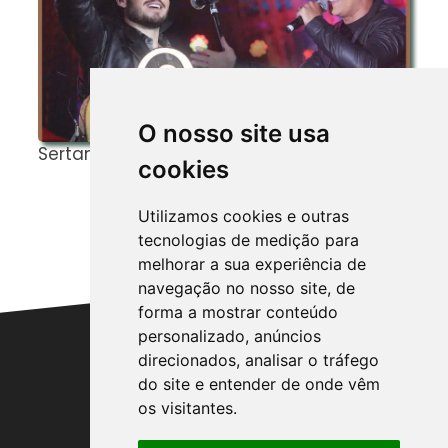
O nosso site usa
Sertanejos de Verdade!
C
cookies
F
G
Utilizamos cookies e outras
A
tecnologias de medição para
melhorar a sua experiência de
navegação no nosso site, de
forma a mostrar conteúdo
personalizado, anúncios
direcionados, analisar o tráfego
do site e entender de onde vêm
Entre em Contato:
os visitantes.
AGROCAMPOINFORMATIVO@GMAIL.COM